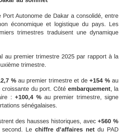
 Dakar au sommet
e Port Autonome de Dakar a consolidé, entre
on économique et logistique du pays. Les
miers trimestres traduisent une dynamique
al au premier trimestre 2025 par rapport à la
uxième trimestre.
12,7 %
au premier trimestre et de
+154 %
au
é croissante du port. Côté
embarquement
, la
ire :
+100,4 %
au premier trimestre, signe
tations sénégalaises.
strent des hausses historiques, avec
+560 %
 second. Le
chiffre d’affaires net
du PAD