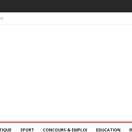
 PAR LA CONSCIENCE COLLECTIVE DES SÉNÉGALAIS
rt
TIQUE
SPORT
CONCOURS & EMPLOI
EDUCATION
I