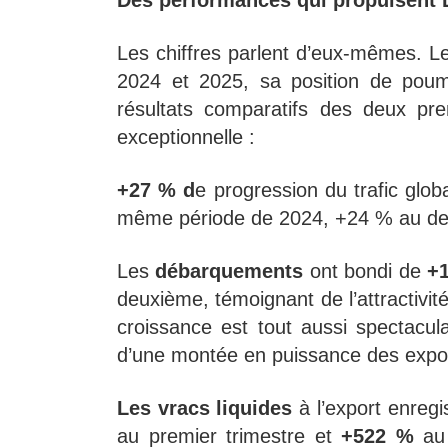
Des performances qui propulsent
Les chiffres parlent d’eux-mêmes. L
2024 et 2025, sa position de poum
résultats comparatifs des deux pre
exceptionnelle :
+27 % d
e progression du trafic glob
même période de 2024, +24 % au de
Les
débarquements
ont bondi de
+
deuxième, témoignant de l’attractivit
croissance est tout aussi spectacula
d’une montée en puissance des expor
Les vracs liquides
à l’export enregi
au premier trimestre et
+522 %
au