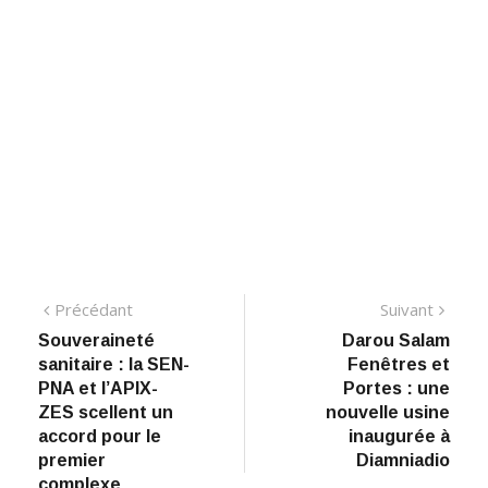
Navigation
Précédant:
Suiva
Précédant
Suivant
Souveraineté
Darou Salam
de
sanitaire : la SEN-
Fenêtres et
l’article
PNA et l’APIX-
Portes : une
ZES scellent un
nouvelle usine
accord pour le
inaugurée à
premier
Diamniadio
complexe