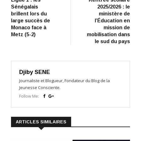
de
Sénégalais
2025/2026 : le
l’article
brillent lors du
ministère de
large succès de
l’Éducation en
Monaco face à
mission de
Metz (5-2)
mobilisation dans
le sud du pays
Djiby SENE
Journaliste et Blogueur, Fondateur du Blog de la
Jeunesse Consciente.
Follow Me:
ARTICLES SIMILAIRES