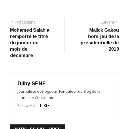
Navigation
Précédant:
Suiva
Précédant
Suivant
Mohamed Salah a
Malick Gakou
de
remporté le titre
hors-jeu de la
l’article
du joueur du
présidentielle de
mois de
2019
décembre
Djiby SENE
Journaliste et Blogueur, Fondateur du Blog de la
Jeunesse Consciente.
Follow Me: