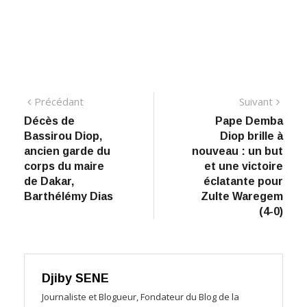
Navigation
Précédant:
Suiva
Précédant
Suivant
Décès de
Pape Demba
de
Bassirou Diop,
Diop brille à
l’article
ancien garde du
nouveau : un but
corps du maire
et une victoire
de Dakar,
éclatante pour
Barthélémy Dias
Zulte Waregem
(4-0)
Djiby SENE
Journaliste et Blogueur, Fondateur du Blog de la