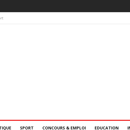
 PAR LA CONSCIENCE COLLECTIVE DES SÉNÉGALAIS
rt
TIQUE
SPORT
CONCOURS & EMPLOI
EDUCATION
I