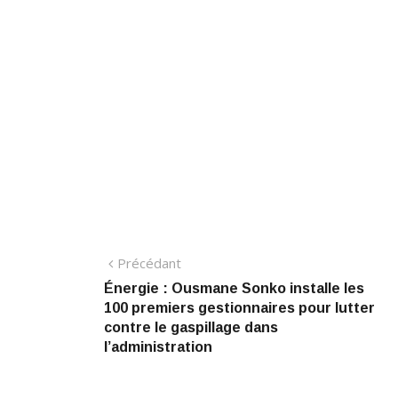
Navigation
Précédant:
Précédant
Énergie : Ousmane Sonko installe les
de
100 premiers gestionnaires pour lutter
l’article
contre le gaspillage dans
l’administration