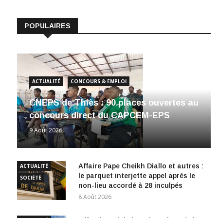
POPULAIRES
ACTUALITÉ
CONCOURS & EMPLOI
CNEPS de Thiès : 90 places ouvertes au
concours direct du CAPCEM-EPS
9 Août 2026
Affaire Pape Cheikh Diallo et autres :
ACTUALITÉ
le parquet interjette appel après le
SOCIÉTÉ
non-lieu accordé à 28 inculpés
8 Août 2026