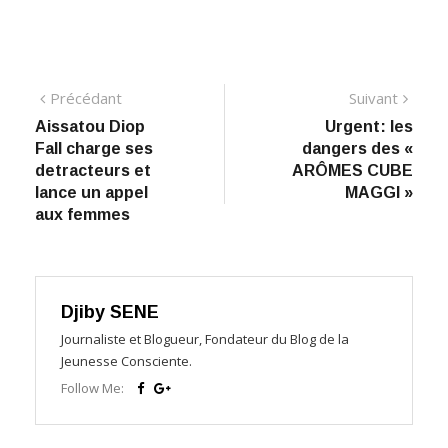
Navigation
Précédant:
Suiva
Précédant
Suivant
Aissatou Diop
Urgent: les
de
Fall charge ses
dangers des «
l’article
detracteurs et
ARÔMES CUBE
lance un appel
MAGGI »
aux femmes
Djiby SENE
Journaliste et Blogueur, Fondateur du Blog de la
Jeunesse Consciente.
Follow Me: