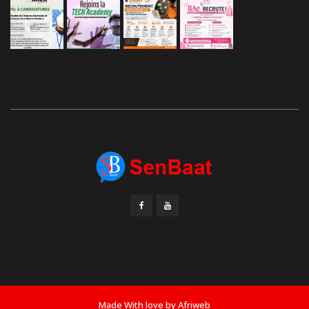
Made With love by
Afriweb