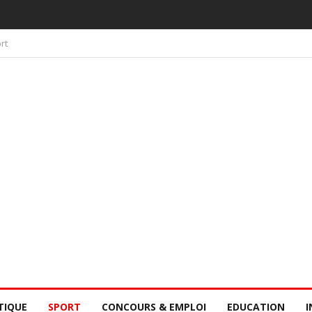
 PAR LA CONSCIENCE COLLECTIVE DES SÉNÉGALAIS
rt
TIQUE
SPORT
CONCOURS & EMPLOI
EDUCATION
I