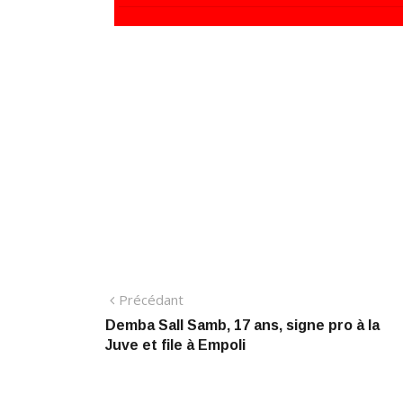
Navigation
Précédant:
Précédant
Demba Sall Samb, 17 ans, signe pro à la
de
Juve et file à Empoli
l’article