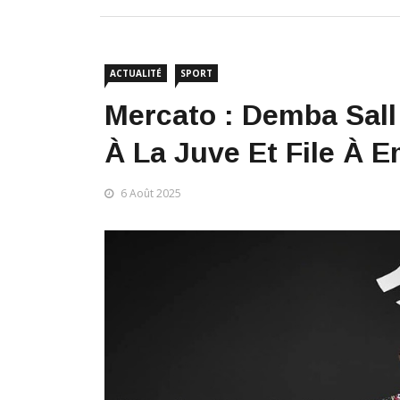
ACTUALITÉ
SPORT
Mercato : Demba Sall
À La Juve Et File À E
6 Août 2025