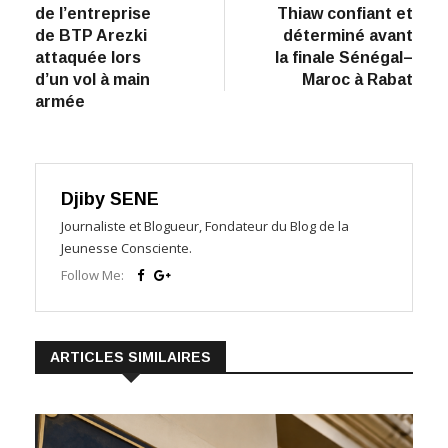
de
de l’entreprise
Thiaw confiant et
l’article
de BTP Arezki
déterminé avant
attaquée lors
la finale Sénégal–
d’un vol à main
Maroc à Rabat
armée
Djiby SENE
Journaliste et Blogueur, Fondateur du Blog de la
Jeunesse Consciente.
Follow Me:
ARTICLES SIMILAIRES