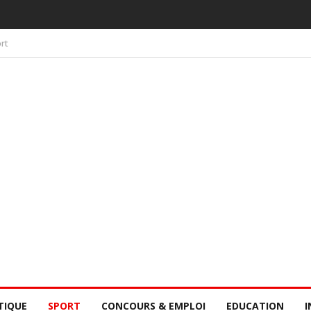
 PAR LA CONSCIENCE COLLECTIVE DES SÉNÉGALAIS
rt
TIQUE
SPORT
CONCOURS & EMPLOI
EDUCATION
I