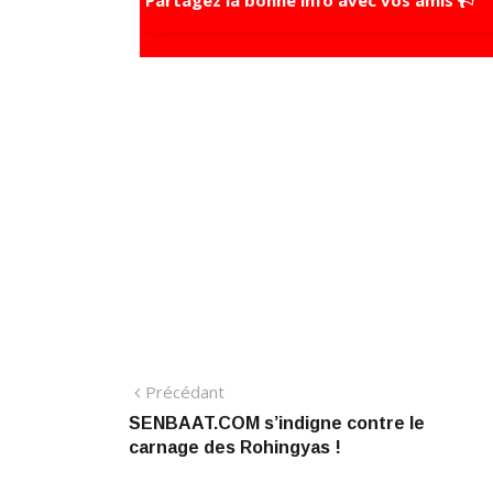
Navigation
Précédant:
Précédant
SENBAAT.COM s’indigne contre le
de
carnage des Rohingyas !
l’article