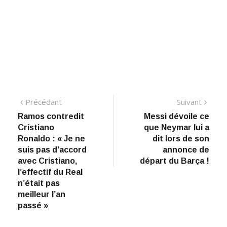
Navigation
Précédant:
Suiva
Précédant
Suivant
Ramos contredit
​Messi dévoile ce
de
Cristiano
que Neymar lui a
l’article
Ronaldo : « Je ne
dit lors de son
suis pas d’accord
annonce de
avec Cristiano,
départ du Barça !
l’effectif du Real
n’était pas
meilleur l’an
passé »