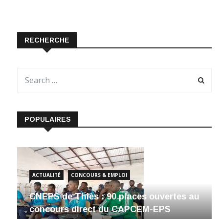
RECHERCHE
POPULAIRES
ACTUALITÉ
CONCOURS & EMPLOI
CNEPS de Thiès : 90 places ouvertes au
concours direct du CAPCEM-EPS