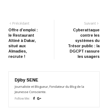
Navigation
Précédant:
Suiva
Précédant
Suivant
Offre d’emploi :
Cyberattaque
de
le Restaurant
contre les
l’article
Altiné à Dakar,
systèmes du
situé aux
Trésor public : la
Almadies,
DGCPT rassure
recrute !
les usagers
Djiby SENE
Journaliste et Blogueur, Fondateur du Blog de la
Jeunesse Consciente.
Follow Me: