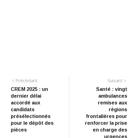
Navigation
Précédant:
Suiva
Précédant
Suivant
CREM 2025 : un
Santé : vingt
de
dernier délai
ambulances
l’article
accordé aux
remises aux
candidats
régions
présélectionnés
frontalières pour
pour le dépôt des
renforcer la prise
pièces
en charge des
urgences