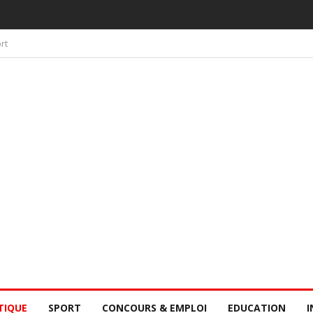
 PAR LA CONSCIENCE COLLECTIVE DES SÉNÉGALAIS
rt
TIQUE
SPORT
CONCOURS & EMPLOI
EDUCATION
I