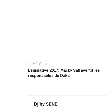
Navigation
Précédant:
Précédant
Législative 2017: Macky Sall avertit les
de
responsables de Dakar
l’article
Djiby SENE