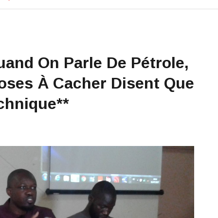
and On Parle De Pétrole,
oses À Cacher Disent Que
chnique**