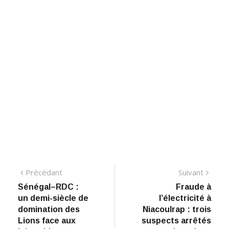
Navigation
Précédant:
Suiva
Précédant
Suivant
Sénégal–RDC :
Fraude à
de
un demi-siècle de
l’électricité à
l’article
domination des
Niacoulrap : trois
Lions face aux
suspects arrêtés