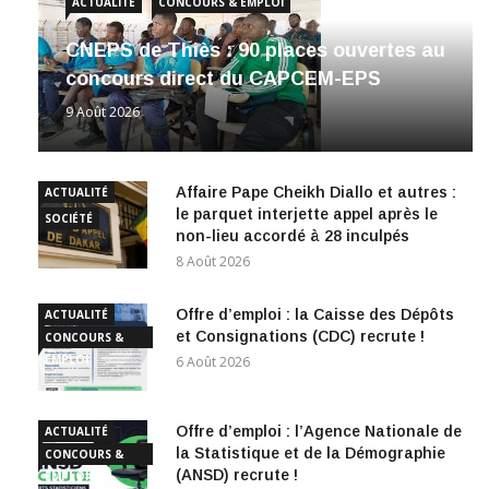
ACTUALITÉ
CONCOURS & EMPLOI
CNEPS de Thiès : 90 places ouvertes au
concours direct du CAPCEM-EPS
9 Août 2026
Affaire Pape Cheikh Diallo et autres :
ACTUALITÉ
le parquet interjette appel après le
SOCIÉTÉ
non-lieu accordé à 28 inculpés
8 Août 2026
Offre d’emploi : la Caisse des Dépôts
ACTUALITÉ
et Consignations (CDC) recrute !
CONCOURS &
EMPLOI
6 Août 2026
Offre d’emploi : l’Agence Nationale de
ACTUALITÉ
la Statistique et de la Démographie
CONCOURS &
(ANSD) recrute !
EMPLOI