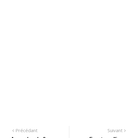
Navigation
Précédant:
Suiva
Précédant
Suivant