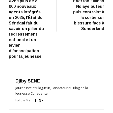
Avec plus de 8
Everton : Iliman
de
000 nouveaux
Ndiaye buteur
l’article
agents intégrés
puis contraint à
en 2025, l’État du
la sortie sur
Sénégal fait du
blessure face à
savoir un pilier du
Sunderland
redressement
national et un
levier
d’émancipation
pour la jeunesse
Djiby SENE
Journaliste et Blogueur, Fondateur du Blog de la
Jeunesse Consciente.
Follow Me: