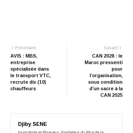
Navigation
Précédant:
Suiva
Précédant
Suivant
AVIS : MBS,
CAN 2028 : le
de
entreprise
Maroc pressenti
l’article
spécialisée dans
pour
le transport VTC,
l’organisation,
recrute dix (10)
sous condition
chauffeurs
d’un sacre à la
CAN 2025
Djiby SENE
Journaliste et Blogueur, Fondateur du Blog de la