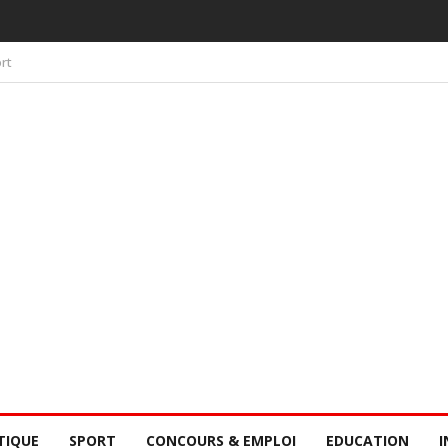
 PAR LA CONSCIENCE COLLECTIVE DES SÉNÉGALAIS
rt
TIQUE
SPORT
CONCOURS & EMPLOI
EDUCATION
I