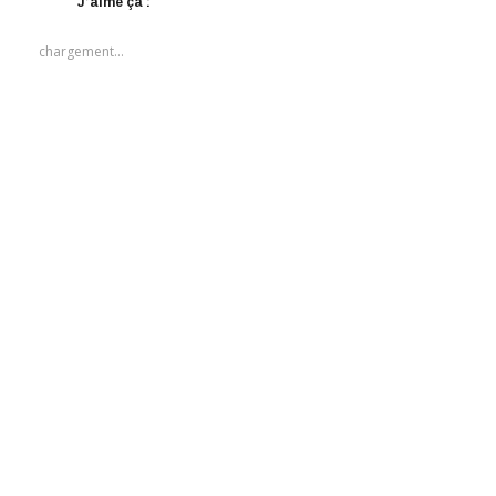
J’aime ça :
chargement…