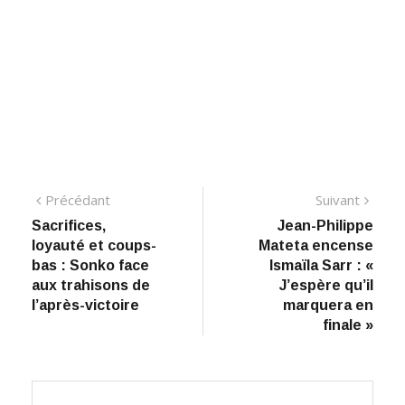
Navigation
Précédant:
Suiva
Précédant
Suivant
Sacrifices,
Jean-Philippe
de
loyauté et coups-
Mateta encense
l’article
bas : Sonko face
Ismaïla Sarr : «
aux trahisons de
J’espère qu’il
l’après-victoire
marquera en
finale »