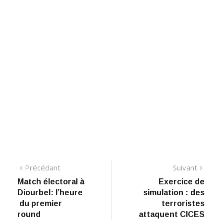
Navigation
Précédant:
Suiva
Précédant
Suivant
Match électoral à
Exercice de
de
Diourbel: l’heure
simulation : des
l’article
du premier
terroristes
round
attaquent CICES