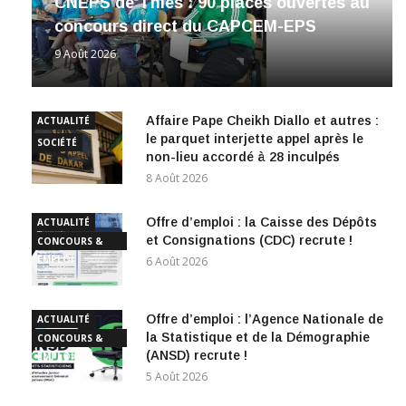
CNEPS de Thiès : 90 places ouvertes au
concours direct du CAPCEM-EPS
9 Août 2026
Affaire Pape Cheikh Diallo et autres :
ACTUALITÉ
le parquet interjette appel après le
SOCIÉTÉ
non-lieu accordé à 28 inculpés
8 Août 2026
Offre d’emploi : la Caisse des Dépôts
ACTUALITÉ
et Consignations (CDC) recrute !
CONCOURS &
EMPLOI
6 Août 2026
Offre d’emploi : l’Agence Nationale de
ACTUALITÉ
la Statistique et de la Démographie
CONCOURS &
(ANSD) recrute !
EMPLOI
5 Août 2026