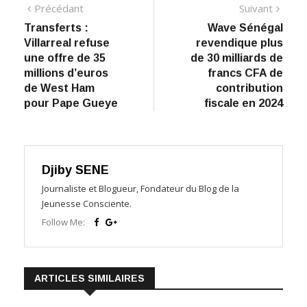
Navigation
Précédant:
Suiva
Précédant
Suivant
Transferts :
Wave Sénégal
de
Villarreal refuse
revendique plus
l’article
une offre de 35
de 30 milliards de
millions d’euros
francs CFA de
de West Ham
contribution
pour Pape Gueye
fiscale en 2024
Djiby SENE
Journaliste et Blogueur, Fondateur du Blog de la
Jeunesse Consciente.
Follow Me:
ARTICLES SIMILAIRES