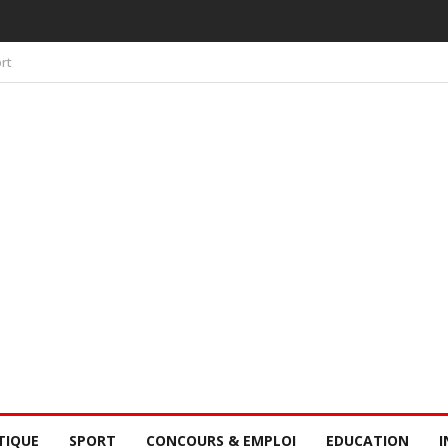
 PAR LA CONSCIENCE COLLECTIVE DES SÉNÉGALAIS
rt
TIQUE
SPORT
CONCOURS & EMPLOI
EDUCATION
I