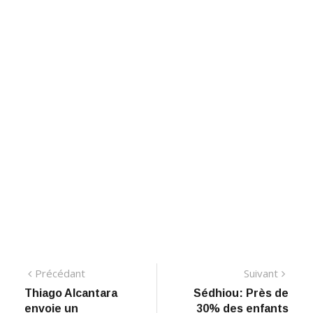
Navigation
Précédant:
Suiva
Précédant
Suivant
​Thiago Alcantara
Sédhiou: Près de
de
envoie un
30% des enfants