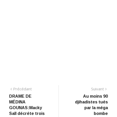
Navigation
Précédant:
Suiva
Précédant
Suivant
DRAME DE
Au moins 90
de
MÉDINA
djihadistes tués
l’article
GOUNAS:Macky
par la méga
Sall décréte trois
bombe