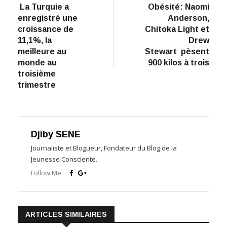
La Turquie a
Obésité: Naomi
de
enregistré une
Anderson,
l’article
croissance de
Chitoka Light et
11,1%, la
Drew
meilleure au
Stewart pèsent
monde au
900 kilos à trois
troisième
trimestre
Djiby SENE
Journaliste et Blogueur, Fondateur du Blog de la
Jeunesse Consciente.
Follow Me:
ARTICLES SIMILAIRES