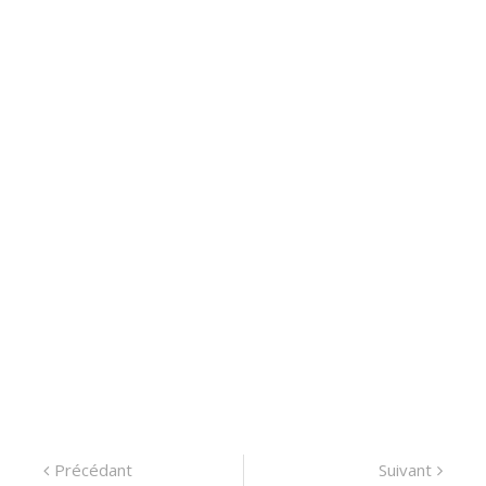
Navigation
Précédant:
Suiva
Précédant
Suivant