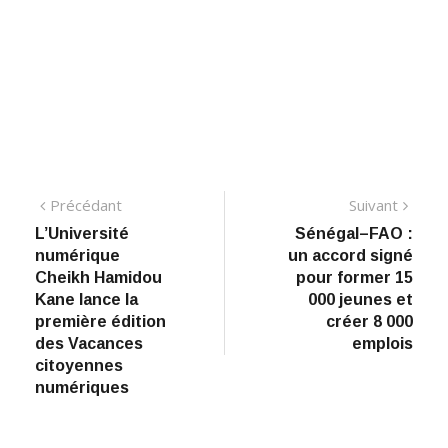
Navigation
Précédant:
Suiva
Précédant
Suivant
L’Université
Sénégal–FAO :
de
numérique
un accord signé
l’article
Cheikh Hamidou
pour former 15
Kane lance la
000 jeunes et
première édition
créer 8 000
des Vacances
emplois
citoyennes
numériques