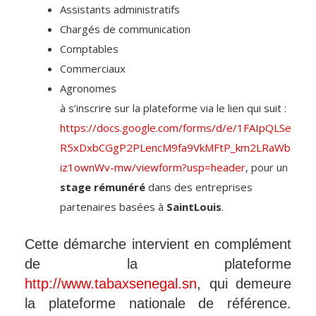
Assistants administratifs
Chargés de communication
Comptables
Commerciaux
Agronomes
à s’inscrire sur la plateforme via le lien qui suit :
https://docs.google.com/forms/d/e/1FAIpQLSe
R5xDxbCGgP2PLencM9fa9VkMFtP_km2LRaWb
iz1ownWv-mw/viewform?usp=header
, pour un
stage rémunéré
dans des entreprises
partenaires basées à
SaintLouis
.
Cette démarche intervient en complément
de la plateforme
http://www.tabaxsenegal.sn
, qui demeure
la plateforme nationale de référence.