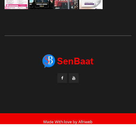
Made With love by
Afriweb
Accueil
Actualité
Politique
Sport