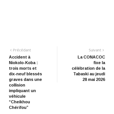
Navigation
Précédant:
Suiva
Précédant
Suivant
Accident à
La CONACOC
de
Niokolo-Koba :
fixe la
l’article
trois morts et
célébration de la
dix-neuf blessés
Tabaski au jeudi
graves dans une
28 mai 2026
collision
impliquant un
véhicule
“Cheikhou
Chérifou”