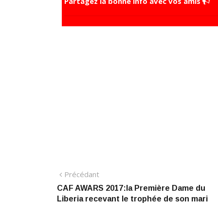
Partagez la bonne info avec vos amis
Navigation
Précédant:
Précédant
​CAF AWARS 2017:la Première Dame du
de
Liberia recevant le trophée de son mari
l’article