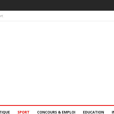
 PAR LA CONSCIENCE COLLECTIVE DES SÉNÉGALAIS
rt
TIQUE
SPORT
CONCOURS & EMPLOI
EDUCATION
I