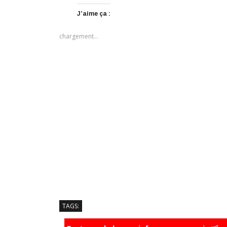
J’aime ça :
chargement…
TAGS: