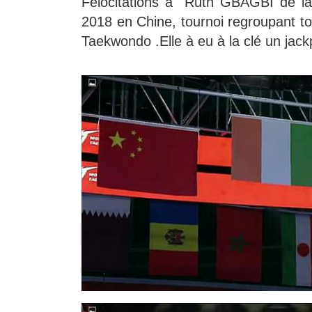
Felocitations à Ruth GBAGBI de la 
2018 en Chine, tournoi regroupant 
Taekwondo .Elle à eu à la clé un jac