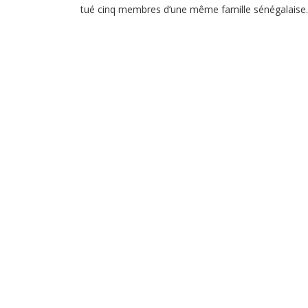
tué cinq membres d’une même famille sénégalaise.
Selon la police qui n’a pas livré tous les détails,
l’incendie a été délibérément provoqué par des
«inconnus» qui