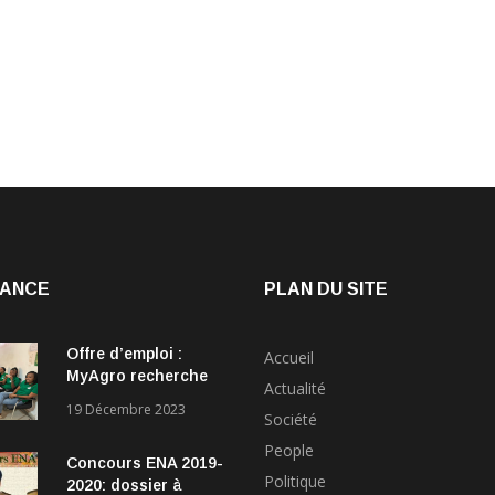
ANCE
PLAN DU SITE
Offre d’emploi :
Accueil
MyAgro recherche
Actualité
un leader brillant
19 Décembre 2023
Société
pour rejoindre son
équipe de direction
People
Concours ENA 2019-
Politique
2020: dossier à