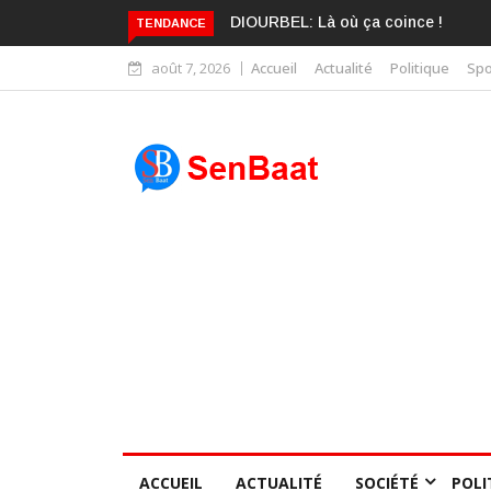
DIOURBEL: Là où ça coince !
KARIME WADE EST 
TENDANCE
BLANCHI PAR LA
CONSCIENCE COLLE
août 7, 2026
Accueil
Actualité
Politique
Spo
DES SÉNÉGALAIS
ACCUEIL
ACTUALITÉ
SOCIÉTÉ
POLI