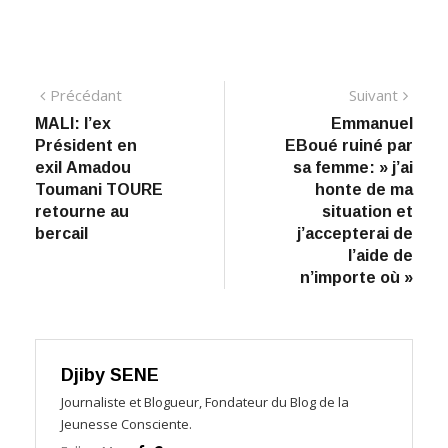
Navigation
Précédant:
Suiva
Précédant
Suivant
MALI: l’ex
Emmanuel
de
Président en
EBoué ruiné par
l’article
exil Amadou
sa femme: » j’ai
Toumani TOURE
honte de ma
retourne au
situation et
bercail
j’accepterai de
l’aide de
n’importe où »
Djiby SENE
Journaliste et Blogueur, Fondateur du Blog de la
Jeunesse Consciente.