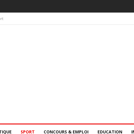
 PAR LA CONSCIENCE COLLECTIVE DES SÉNÉGALAIS
rt
TIQUE
SPORT
CONCOURS & EMPLOI
EDUCATION
I