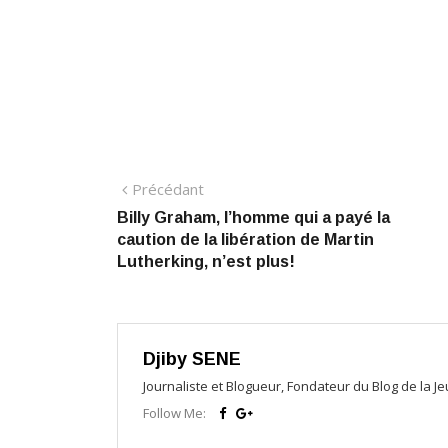
Navigation
Précédant:
Précédant
Billy Graham, l’homme qui a payé la
de
caution de la libération de Martin
l’article
Lutherking, n’est plus!
Djiby SENE
Journaliste et Blogueur, Fondateur du Blog de la 
Follow Me: