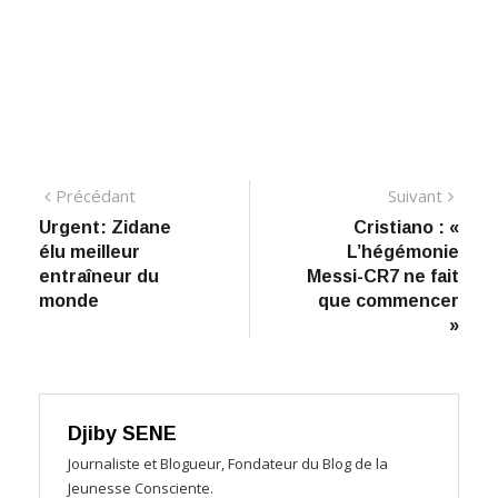
Navigation
Précédant:
Suiva
Précédant
Suivant
Urgent: Zidane
​Cristiano : «
de
élu meilleur
L’hégémonie
l’article
entraîneur du
Messi-CR7 ne fait
monde
que commencer
»
Djiby SENE
Journaliste et Blogueur, Fondateur du Blog de la
Jeunesse Consciente.