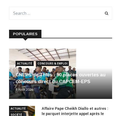
POPULAIRES
ACTUALITÉ
CONCOURS & EMPLOI
CNEPS de Thiès : 90 places ouvertes au
concours direct du CAPCEM-EPS
9 Août 2026
Affaire Pape Cheikh Diallo et autres :
ACTUALITÉ
le parquet interjette appel après le
SOCIÉTÉ