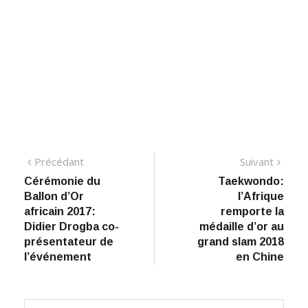
Navigation
Précédant:
Suiva
Précédant
Suivant
Cérémonie du
Taekwondo:
de
Ballon d’Or
l’Afrique
l’article
africain 2017:
remporte la
Didier Drogba co-
médaille d’or au
présentateur de
grand slam 2018
l’événement
en Chine