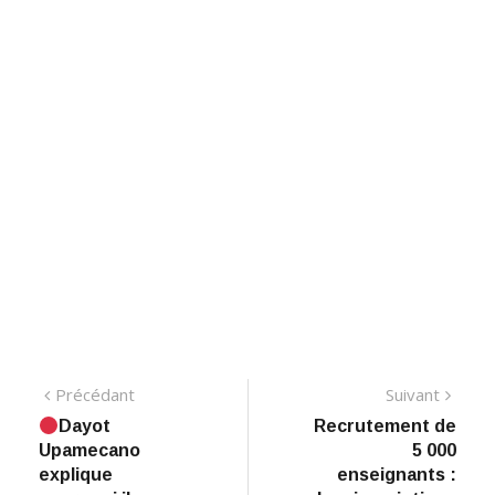
Navigation
Précédant:
Suiva
Précédant
Suivant
Dayot
Recrutement de
de
Upamecano
5 000
l’article
explique
enseignants :