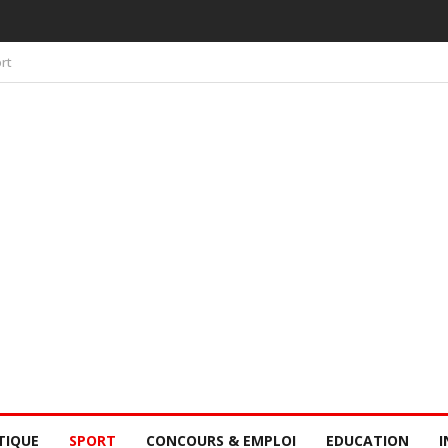
 PAR LA CONSCIENCE COLLECTIVE DES SÉNÉGALAIS
rt
TIQUE
SPORT
CONCOURS & EMPLOI
EDUCATION
I