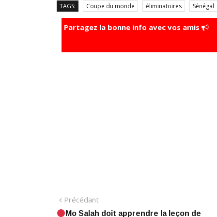
TAGS:
Coupe du monde
éliminatoires
Sénégal
Partagez la bonne info avec vos amis
Navigation
Précédant:
Précédant
Mo Salah doit apprendre la leçon de