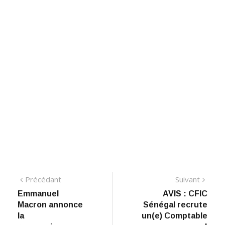
Navigation
Précédant:
Suiva
Précédant
Suivant
Emmanuel
AVIS : CFIC
de
Macron annonce
Sénégal recrute
l’article
la
un(e) Comptable