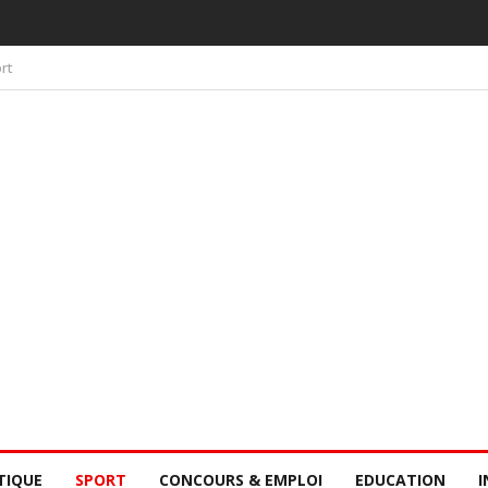
 PAR LA CONSCIENCE COLLECTIVE DES SÉNÉGALAIS
rt
TIQUE
SPORT
CONCOURS & EMPLOI
EDUCATION
I