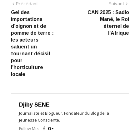
Navigation
Précédant:
Suiva
Précédant
Suivant
Gel des
CAN 2025 : Sadio
de
importations
Mané, le Roi
l’article
d’oignon et de
éternel de
pomme de terre :
l’Afrique
les acteurs
saluent un
tournant décisif
pour
l’horticulture
locale
Djiby SENE
Journaliste et Blogueur, Fondateur du Blog de la
Jeunesse Consciente.
Follow Me: