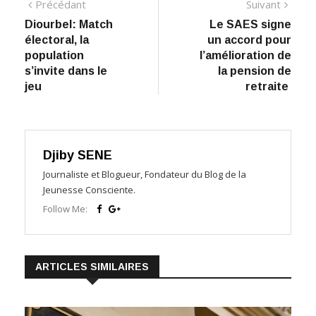
Navigation
Précédant:
Suiva
Précédant
Suivant
Diourbel: Match
Le SAES signe
de
électoral, la
un accord pour
l’article
population
l’amélioration de
s’invite dans le
la pension de
jeu
retraite
Djiby SENE
Journaliste et Blogueur, Fondateur du Blog de la
Jeunesse Consciente.
Follow Me:
ARTICLES SIMILAIRES