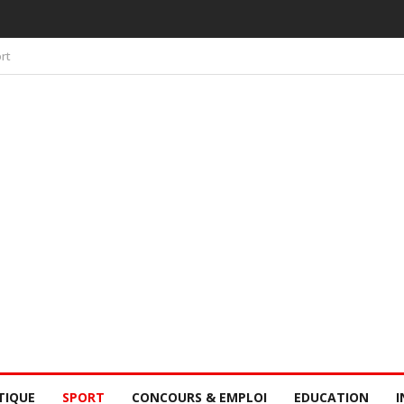
 PAR LA CONSCIENCE COLLECTIVE DES SÉNÉGALAIS
rt
TIQUE
SPORT
CONCOURS & EMPLOI
EDUCATION
I