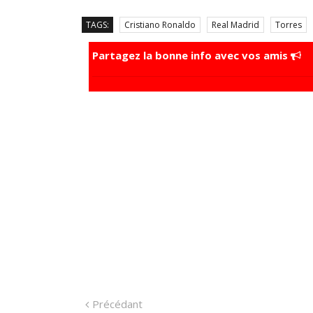
TAGS:
Cristiano Ronaldo
Real Madrid
Torres
Partagez la bonne info avec vos amis
Navigation
Précédant:
Précédant