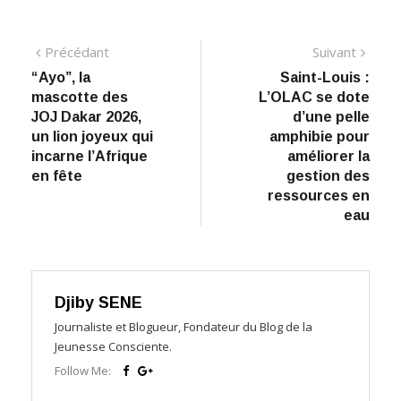
Navigation
Précédant:
Suiva
Précédant
Suivant
“Ayo”, la
Saint-Louis :
de
mascotte des
L’OLAC se dote
l’article
JOJ Dakar 2026,
d’une pelle
un lion joyeux qui
amphibie pour
incarne l’Afrique
améliorer la
en fête
gestion des
ressources en
eau
Djiby SENE
Journaliste et Blogueur, Fondateur du Blog de la
Jeunesse Consciente.
Follow Me: