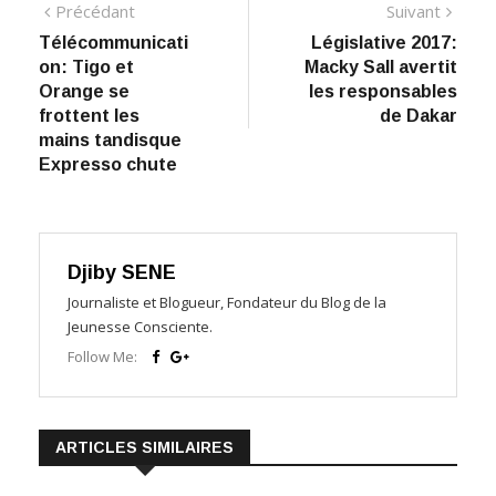
Navigation
Précédant:
Suiva
Précédant
Suivant
Télécommunicati
Législative 2017:
de
on: Tigo et
Macky Sall avertit
l’article
Orange se
les responsables
frottent les
de Dakar
mains tandisque
Expresso chute
Djiby SENE
Journaliste et Blogueur, Fondateur du Blog de la
Jeunesse Consciente.
Follow Me:
ARTICLES SIMILAIRES