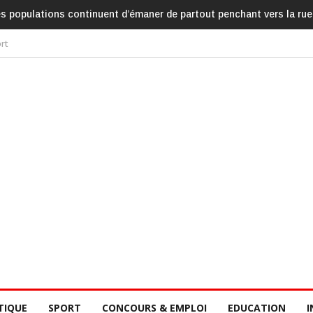
es populations continuent d’émaner de partout penchant vers la rue
rt
TIQUE
SPORT
CONCOURS & EMPLOI
EDUCATION
I