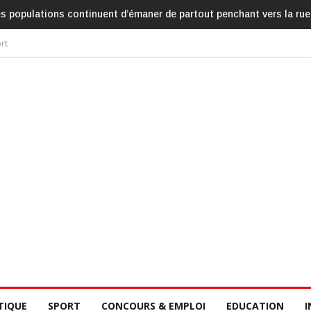
es populations continuent d’émaner de partout penchant vers la rue
rt
TIQUE
SPORT
CONCOURS & EMPLOI
EDUCATION
I