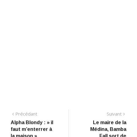
Navigation
Précédant:
Suiva
Précédant
Suivant
Alpha Blondy : » il
Le maire de la
de
faut m’enterrer à
Médina, Bamba
l’article
la maison »
Fall sort de