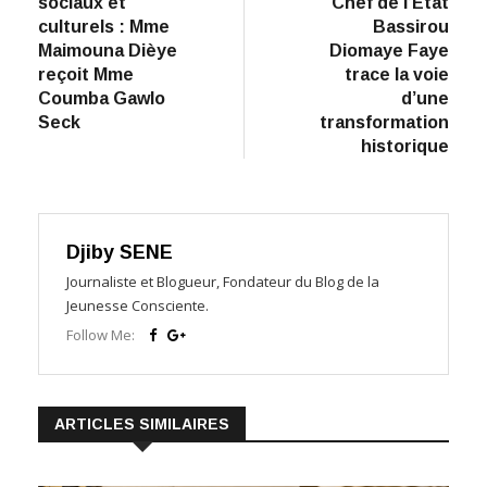
l’article
sociaux et
Chef de l’Etat
culturels : Mme
Bassirou
Maimouna Dièye
Diomaye Faye
reçoit Mme
trace la voie
Coumba Gawlo
d’une
Seck
transformation
historique
Djiby SENE
Journaliste et Blogueur, Fondateur du Blog de la
Jeunesse Consciente.
Follow Me:
ARTICLES SIMILAIRES