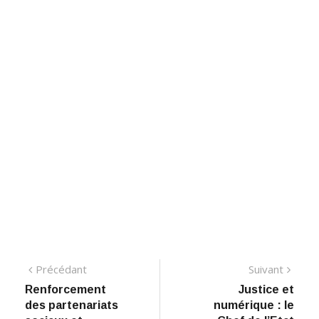
Navigation
Précédant:
Suiva
Précédant
Suivant
Renforcement
Justice et
de
des partenariats
numérique : le