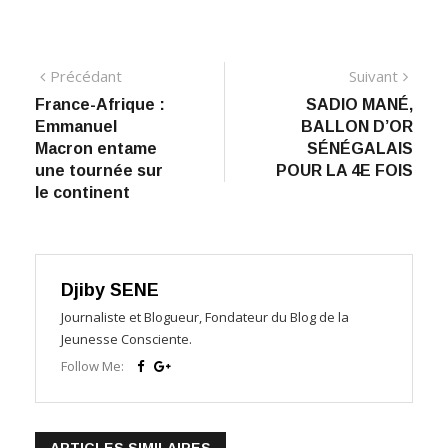
Navigation
Précédant:
Suiva
Précédant
Suivant
France-Afrique :
SADIO MANÉ,
de
Emmanuel
BALLON D’OR
l’article
Macron entame
SÉNÉGALAIS
une tournée sur
POUR LA 4E FOIS
le continent
Djiby SENE
Journaliste et Blogueur, Fondateur du Blog de la
Jeunesse Consciente.
Follow Me:
ARTICLES SIMILAIRES