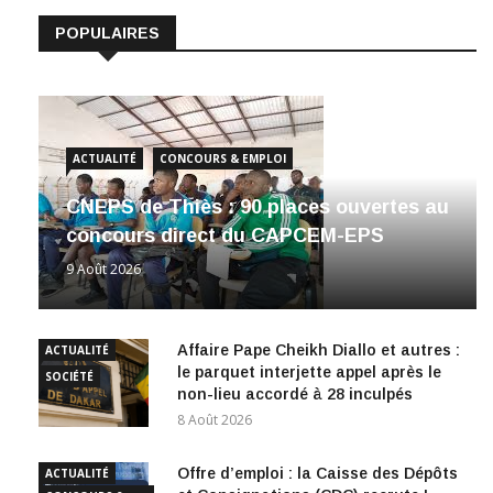
POPULAIRES
ACTUALITÉ
CONCOURS & EMPLOI
CNEPS de Thiès : 90 places ouvertes au
concours direct du CAPCEM-EPS
9 Août 2026
Affaire Pape Cheikh Diallo et autres :
ACTUALITÉ
le parquet interjette appel après le
SOCIÉTÉ
non-lieu accordé à 28 inculpés
8 Août 2026
Offre d’emploi : la Caisse des Dépôts
ACTUALITÉ