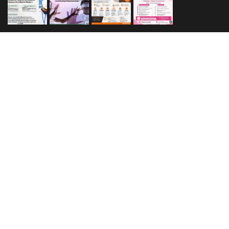
Made With love by
Afriweb
Accueil
Actualité
Politique
Sport