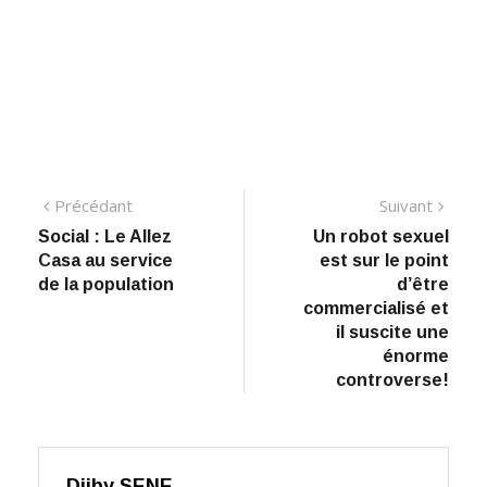
Navigation
Précédant:
Suiva
Précédant
Suivant
Social : Le Allez
​Un robot sexuel
de
Casa au service
est sur le point
l’article
de la population
d’être
commercialisé et
il suscite une
énorme
controverse!
Djiby SENE