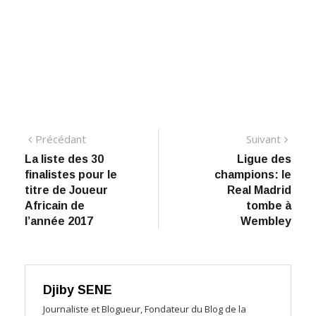
Navigation
Précédant:
Suiva
Précédant
Suivant
​La liste des 30
Ligue des
de
finalistes pour le
champions: le
l’article
titre de Joueur
Real Madrid
Africain de
tombe à
l’année 2017
Wembley
Djiby SENE
Journaliste et Blogueur, Fondateur du Blog de la