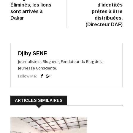
de
Éliminés, les lions
d’identités
l’article
sont arrivés à
prêtes à être
Dakar
distribuées,
(Directeur DAF)
Djiby SENE
Journaliste et Blogueur, Fondateur du Blog de la
Jeunesse Consciente.
Follow Me:
ARTICLES SIMILAIRES